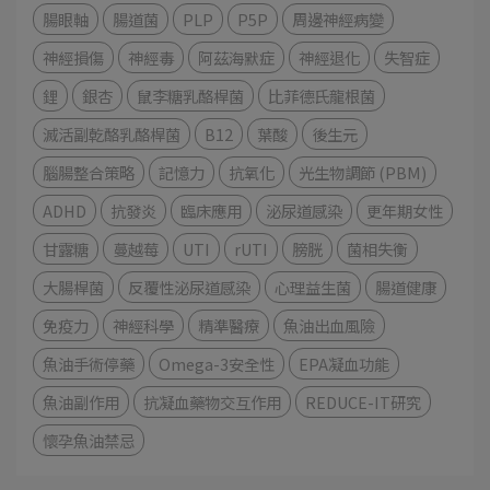
腸眼軸
腸道菌
PLP
P5P
周邊神經病變
神經損傷
神經毒
阿茲海默症
神經退化
失智症
鋰
銀杏
鼠李糖乳酪桿菌
比菲德氏龍根菌
滅活副乾酪乳酪桿菌
B12
葉酸
後生元
腦腸整合策略
記憶力
抗氧化
光生物調節 (PBM)
ADHD
抗發炎
臨床應用
泌尿道感染
更年期女性
甘露糖
蔓越莓
UTI
rUTI
膀胱
菌相失衡
大腸桿菌
反覆性泌尿道感染
心理益生菌
腸道健康
免疫力
神經科學
精準醫療
魚油出血風險
魚油手術停藥
Omega-3安全性
EPA凝血功能
魚油副作用
抗凝血藥物交互作用
REDUCE-IT研究
懷孕魚油禁忌