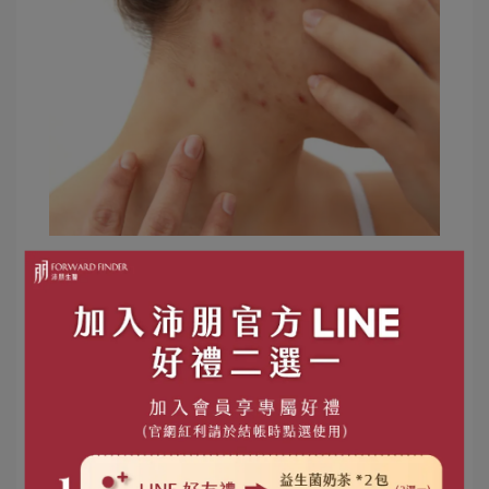
※ 痘痘癒合後痘疤都不會消除，有什麼特別的辦法
嗎?
相信痘痘是許多人的困擾，痘痘消除後的痘
疤更是惱人，要探討痘疤之前，我們要先分清楚痘
疤及痘斑的差別。皮膚在發炎過後都會造成黑色素
堆積，當發炎越嚴重，後續黑色素堆積會越多，所
以當發炎痘痘消退之後常常都會剩下紅色、暗色表