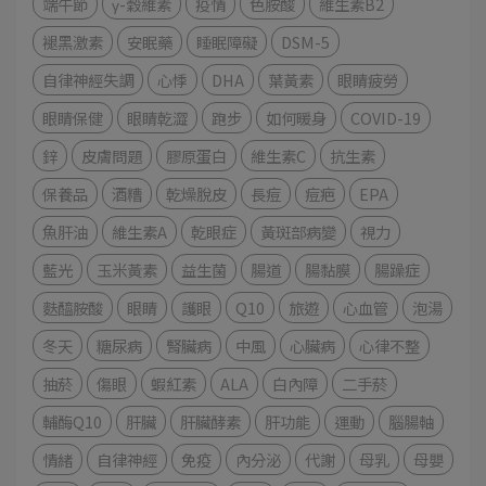
端午節
γ-穀維素
疫情
色胺酸
維生素B2
褪黑激素
安眠藥
睡眠障礙
DSM-5
自律神經失調
心悸
DHA
葉黃素
眼睛疲勞
眼睛保健
眼睛乾澀
跑步
如何暖身
COVID-19
鋅
皮膚問題
膠原蛋白
維生素C
抗生素
保養品
酒糟
乾燥脫皮
長痘
痘疤
EPA
魚肝油
維生素A
乾眼症
黃斑部病變
視力
藍光
玉米黃素
益生菌
腸道
腸黏膜
腸躁症
麩醯胺酸
眼睛
護眼
Q10
旅遊
心血管
泡湯
冬天
糖尿病
腎臟病
中風
心臟病
心律不整
抽菸
傷眼
蝦紅素
ALA
白內障
二手菸
輔酶Q10
肝臟
肝臟酵素
肝功能
運動
腦腸軸
情緒
自律神經
免疫
內分泌
代謝
母乳
母嬰