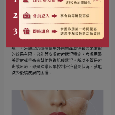
面平整的「痘斑」，這個通常會隨著時間慢慢恢復
到原本皮膚色澤，痘斑色素消退的時間則依個人體
質及習慣不同而有所差異，如果想快點代謝掉痘斑
的顏色，那就建議加強防曬，也可以擦一些酸類或
是美白保養品來幫助加速代謝。
而當發炎程度更嚴重，傷害到真皮或皮下組
織，這時候的痘痘就可能會形成凹陷或凸起的「痘
疤」，這類型的痘疤使用外用藥品或保養品來治療
的效果有限，只能等皮膚痘痘狀況穩定，考慮用醫
美雷射或手術來幫忙恢復肌膚狀況。所以不管是痘
斑或痘疤，都是建議及早控制痘痘發炎狀況，就能
減少後續皮膚的困擾。