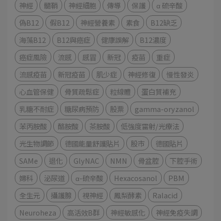
神經
髓鞘
神經細胞
傳導
保護
α 硫辛酸
偽B12
假B12
神經營養素
素食
B12缺乏
海藻B12
B12與癌症
健康誤解
B12濃度
癌症風險
流感
感冒
新冠
疫苗
重症
流感疫苗
新冠疫苗
肌少症
神經修復
慢性發炎
心血管保健
骨質疏鬆症
粒線體
蛋白質補充
乳糖不耐症
糖尿病預防
股票
gamma-oryzanol
苯丙胺酸
酪胺酸
茶胺酸
低強度雷射/光療法
光生物調節
德國能量舒護貼片
股市
德國貼片
SAMe
退化
GlyNAC
NMN
骨盆腔
下腔手術
婦科
泌尿道
α-硫辛酸
Hexacosanol
PBM
全生元
攝護腺
視神經
鳳梨酵素
Ralacid
Neuroheza
高活效B群
神經敏感化
神經免疫失調