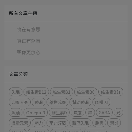
所有文章主題
食在有意思
真正有醫事
藥你更放心
文章分類
失眠
維生素B12
維生素B1
維生素B6
維生素B群
印度人蔘
睡眠
藥物成癮
幫助睡眠
咖啡因
魚油
Omega-3
維生素D
焦慮
鎂
GABA
鈣
微量元素
壓力
南非醉茄
新冠失眠
腸胃
胃炎