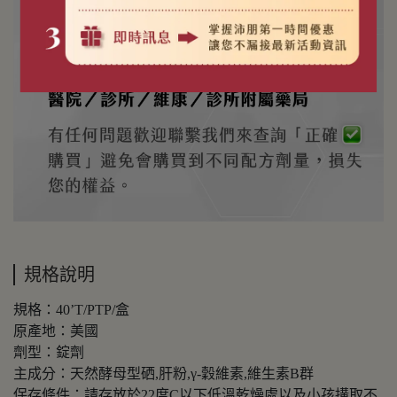
規格說明
規格：40’T/PTP/盒
原產地：美國
劑型：錠劑
主成分：天然酵母型硒,肝粉,γ-穀維素,維生素B群
保存條件：請存放於22度C以下低溫乾燥處以及小孩搆取不