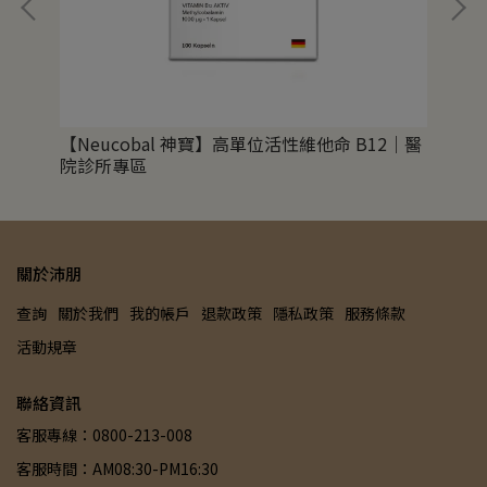
【Neucobal 神寶】高單位活性維他命 B12｜醫
【L
院診所專區
關於沛朋
查詢
關於我們
我的帳戶
退款政策
隱私政策
服務條款
活動規章
聯絡資訊
客服專線：0800-213-008
客服時間：AM08:30-PM16:30