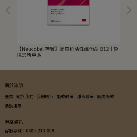
【Neucobal 神寶】高單位活性維他命 B12｜醫
【L
院診所專區
關於沛朋
查詢
關於我們
我的帳戶
退款政策
隱私政策
服務條款
活動規章
聯絡資訊
客服專線：0800-213-008