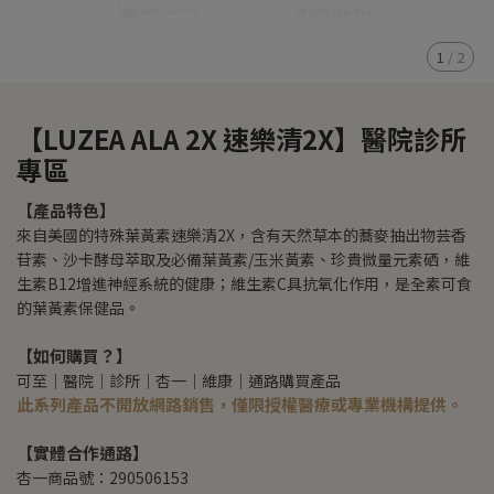
1
/
2
【LUZEA ALA 2X 速樂清2X】醫院診所
專區
【產品特色】
來自美國的特殊葉黃素速樂清2X，含有天然草本的蕎麥抽出物芸香
苷素、沙卡酵母萃取及必備葉黃素/玉米黃素、珍貴微量元素硒，維
生素B12增進神經系統的健康；維生素C具抗氧化作用，是全素可食
的葉黃素保健品。
【如何購買？】
可至｜醫院｜診所｜杏一｜維康｜通路購買產品
此系列產品不開放網路銷售，僅限授權醫療或專業機構提供。
【實體合作通路】
杏一商品號：290506153