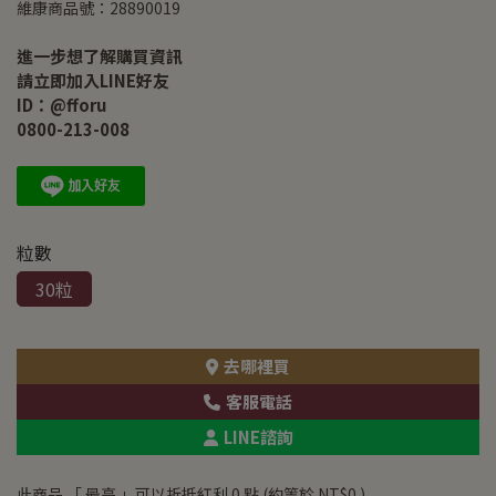
維康商品號：28890019
進一步想了解購買資訊
請立即加入LINE好友
ID：@fforu
0800-213-008
粒數
30粒
去哪裡買
客服電話
LINE諮詢
此商品 「 最高 」可以折抵紅利
0
點 (約等於
NT$0
)