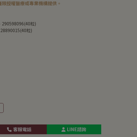
僅限授權醫療或專業機構提供。
90598096(40粒)
8890015(40粒)
客服電話
LINE諮詢