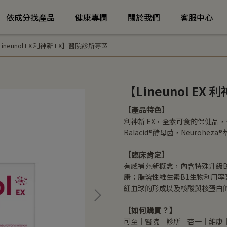
依成分找產品
健康專欄
關於我們
客服中心
Lineunol EX 利神新 EX】醫院診所專區
【Lineunol EX
【產品特色】
利神新 EX，全素可食的保健品
Ralacid®酵母菌，Neuroheza
【臨床肯定】
有感補充新概念，內含特殊升級B
康；脂溶性維生素B1生物利用率
紅血球的形成以及核酸與核蛋白
【如何購買？】
可至｜醫院｜診所｜杏一｜維康