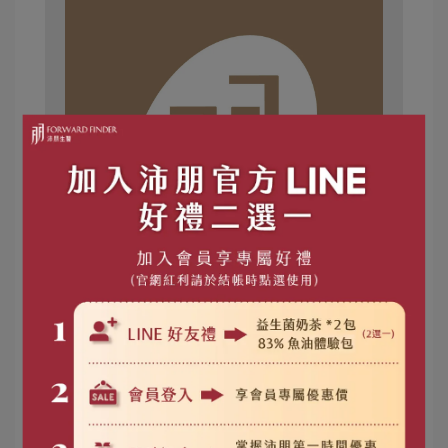
吃助眠保健食品會成癮嗎？教你判斷成
癮與依賴的不同
撰文／審稿：沛朋生醫 整理
文章分類／健康專欄_真正有醫事