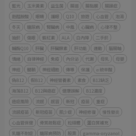
藍光
玉米黃素
益生菌
腸道
腸黏膜
腸躁症
麩醯胺酸
眼睛
護眼
Q10
旅遊
心血管
泡湯
冬天
糖尿病
腎臟病
中風
心臟病
心律不整
抽菸
傷眼
蝦紅素
ALA
白內障
二手菸
輔酶Q10
肝臟
肝臟酵素
肝功能
運動
腦腸軸
情緒
自律神經
免疫
內分泌
代謝
母乳
母嬰
神經
髓鞘
神經細胞
傳導
保護
α 硫辛酸
偽B12
假B12
神經營養素
素食
B12缺乏
海藻B12
B12與癌症
健康誤解
B12濃度
癌症風險
流感
感冒
新冠
疫苗
重症
流感疫苗
新冠疫苗
肌少症
神經修復
慢性發炎
心血管保健
骨質疏鬆症
粒線體
蛋白質補充
乳糖不耐症
糖尿病預防
股票
gamma-oryzanol