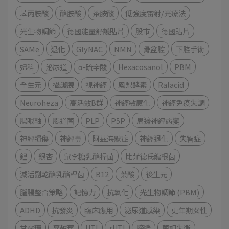
苯丙胺酸
酪胺酸
茶胺酸
低強度雷射/光療法
光生物調節
德國能量舒護貼片
股市
德國貼片
SAMe
退化
GlyNAC
NMN
骨盆腔
下腔手術
婦科
泌尿道
α-硫辛酸
Hexacosanol
PBM
全生元
攝護腺
視神經
鳳梨酵素
Ralacid
Neuroheza
高活效B群
神經敏感化
神經免疫失調
腸眼軸
腸道菌
PLP
P5P
周邊神經病變
神經損傷
神經毒
阿茲海默症
神經退化
失智症
鋰
銀杏
鼠李糖乳酪桿菌
比菲德氏龍根菌
滅活副乾酪乳酪桿菌
B12
葉酸
後生元
腦腸整合策略
記憶力
抗氧化
光生物調節 (PBM)
ADHD
抗發炎
臨床應用
泌尿道感染
更年期女性
甘露糖
蔓越莓
UTI
rUTI
膀胱
菌相失衡