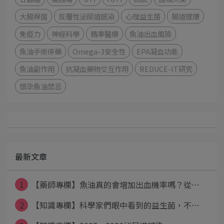
大腸桿菌
反覆性泌尿道感染
心理益生菌
腸道健康
免疫力
神經科學
精準醫療
魚油出血風險
魚油手術停藥
Omega-3安全性
EPA凝血功能
魚油副作用
抗凝血藥物交互作用
REDUCE-IT研究
懷孕魚油禁忌
最新文章
1
【藥師專欄】魚油真的會增加出血機率嗎？從⋯
2
【知識專欄】科學家們眼中看到的益生菌，不⋯