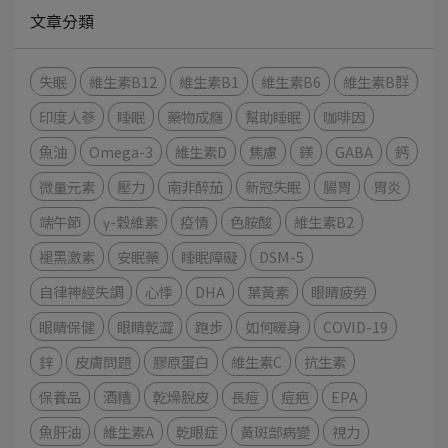
文章分類
失眠
維生素B12
維生素B1
維生素B6
維生素B群
印度人蔘
睡眠
藥物成癮
幫助睡眠
咖啡因
魚油
Omega-3
維生素D
焦慮
鎂
GABA
鈣
微量元素
壓力
南非醉茄
新冠失眠
腸胃
胃炎
端午節
γ-穀維素
疫情
色胺酸
維生素B2
褪黑激素
安眠藥
睡眠障礙
DSM-5
自律神經失調
心悸
DHA
葉黃素
眼睛疲勞
眼睛保健
眼睛乾澀
跑步
如何暖身
COVID-19
鋅
皮膚問題
膠原蛋白
維生素C
抗生素
保養品
酒糟
乾燥脫皮
長痘
痘疤
EPA
魚肝油
維生素A
乾眼症
黃斑部病變
視力