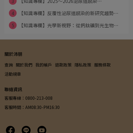
3
【知識專欄】2025～2026泌尿道感染⋯
4
【知識專欄】反覆性泌尿道感染的新研究趨勢⋯
5
【知識專欄】光學新視野：從鈣鈦礦到光生物⋯
關於沛朋
查詢
關於我們
我的帳戶
退款政策
隱私政策
服務條款
活動規章
聯絡資訊
客服專線：0800-213-008
客服時間：AM08:30-PM16:30