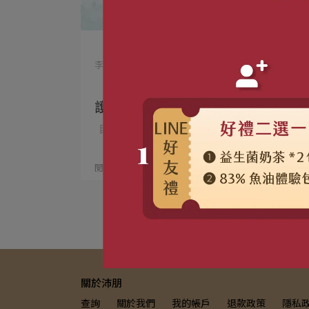
李藥師 | 2024-11-21
【藥師專欄】髓鞘—神經系統的「防
護盾」與傳導加速器
目錄 髓鞘對於神經傳⋯
閱讀更多 ->
關於沛朋
查詢
關於我們
我的帳戶
退款政策
隱私