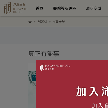
首頁
醫院診所專區
沛朋商城
部落格
α 硫辛酸
真正有醫事