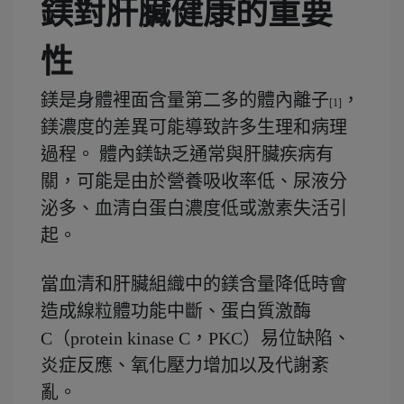
鎂對肝臟健康的重要
性
鎂是身體裡面含量第二多的體內離子
，
[1]
鎂濃度的差異可能導致許多生理和病理
過程。 體內鎂缺乏通常與肝臟疾病有
關，可能是由於營養吸收率低、尿液分
泌多、血清白蛋白濃度低或激素失活引
起。
當血清和肝臟組織中的鎂含量降低時會
造成線粒體功能中斷、蛋白質激酶
C（protein kinase C，PKC）易位缺陷、
炎症反應、氧化壓力增加以及代謝紊
亂。