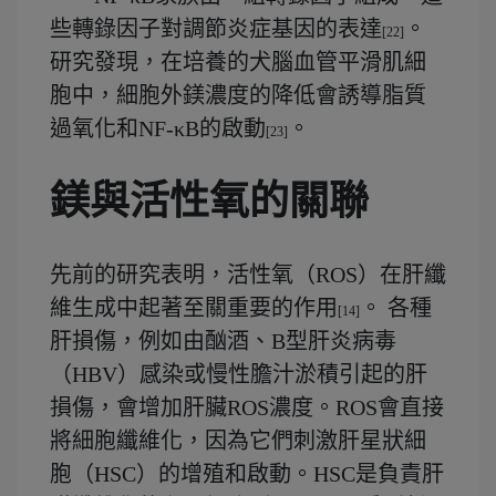
些轉錄因子對調節炎症基因的表達
。
[22]
研究發現，在培養的犬腦血管平滑肌細
胞中，細胞外鎂濃度的降低會誘導脂質
過氧化和NF-κB的啟動
。
[23]
鎂與活性氧的關聯
先前的研究表明，活性氧（ROS）在肝纖
維生成中起著至關重要的作用
。 各種
[14]
肝損傷，例如由酗酒、B型肝炎病毒
（HBV）感染或慢性膽汁淤積引起的肝
損傷，會增加肝臟ROS濃度。ROS會直接
將細胞纖維化，因為它們刺激肝星狀細
胞（HSC）的增殖和啟動。HSC是負責肝