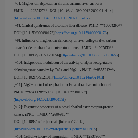
[^7]: Magnesium depletion in chronic terminal liver cirrhosis -
PMID: **12225427**- DOI: [10.1034/j.1399-0012.2002.01141.x]
(
https://doi.org/10.1034/j.1399-0012.2002.01141.x
)
[^8]: Clinical syndromes of alcoholic liver disease- PMID: **16508290**-
DOI: [10.1159/000090173](
https://doi.org/10.1159/000090173
)
[^9]: Influence of magnesium deficiency on liver collagen after carbon
tetrachloride or ethanol administration to rats - PMID: **4067656**-
DOI: [10.1093/jn/115.12.1656](
https://doi.org/10.1093/jn/115.12.1656
)
[^10]: Independent modulation of the activity of alpha-ketoglutarate
dehydrogenase complex by Ca2+ and Mg2+ - PMID: **8555212**-
DOI: [10.1021/bi952101t](
https://doi.org/10.1021/bi952101t
)
[^11]: Mg2+ control of respiration in isolated rat liver mitochondria -
PMID: **8841128**- DOI: [10.1021/bi960139f]
(
https://doi.org/10.1021/bi960139f
)
[^12]: Enzymatic properties of a novel phorbol ester receptor/protein
kinase, nPKC - PMID: **2606915**-
DOI: [10.1093/oxfordjournals.jbchem.a122915]
(
https://doi.org/10.1093/oxfordjournals.jbchem.a122915
)
[^13]: Cell physiology of magnesium - PMID: **12537986**-