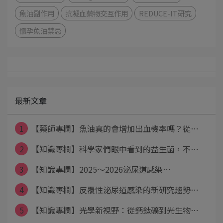
魚油副作用
抗凝血藥物交互作用
REDUCE-IT研究
懷孕魚油禁忌
最新文章
1
【藥師專欄】魚油真的會增加出血機率嗎？從⋯
2
【知識專欄】科學家們眼中看到的益生菌，不⋯
3
【知識專欄】2025～2026泌尿道感染⋯
4
【知識專欄】反覆性泌尿道感染的新研究趨勢⋯
5
【知識專欄】光學新視野：從鈣鈦礦到光生物⋯