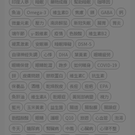
印度人蔘
睡眠
藥物成癮
幫助睡眠
咖啡因
魚油
Omega-3
維生素D
焦慮
鎂
GABA
鈣
微量元素
壓力
南非醉茄
新冠失眠
腸胃
胃炎
端午節
γ-穀維素
疫情
色胺酸
維生素B2
褪黑激素
安眠藥
睡眠障礙
DSM-5
自律神經失調
心悸
DHA
葉黃素
眼睛疲勞
眼睛保健
眼睛乾澀
跑步
如何暖身
COVID-19
鋅
皮膚問題
膠原蛋白
維生素C
抗生素
保養品
酒糟
乾燥脫皮
長痘
痘疤
EPA
魚肝油
維生素A
乾眼症
黃斑部病變
視力
藍光
玉米黃素
益生菌
腸道
腸黏膜
腸躁症
麩醯胺酸
眼睛
護眼
Q10
旅遊
心血管
泡湯
冬天
糖尿病
腎臟病
中風
心臟病
心律不整