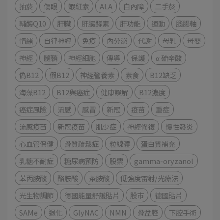
抽菸
傷眼
蝦紅素
ALA
白內障
二手菸
輔酶Q10
肝臟
肝臟酵素
肝功能
運動
腦腸軸
情緒
自律神經
免疫
內分泌
代謝
母乳
母嬰
神經
髓鞘
神經細胞
傳導
保護
α 硫辛酸
偽B12
假B12
神經營養素
素食
B12缺乏
海藻B12
B12與癌症
健康誤解
B12濃度
癌症風險
流感
感冒
新冠
疫苗
重症
流感疫苗
新冠疫苗
肌少症
神經修復
慢性發炎
心血管保健
骨質疏鬆症
粒線體
蛋白質補充
乳糖不耐症
糖尿病預防
股票
gamma-oryzanol
苯丙胺酸
酪胺酸
茶胺酸
低強度雷射/光療法
光生物調節
德國能量舒護貼片
股市
德國貼片
SAMe
退化
GlyNAC
NMN
骨盆腔
下腔手術