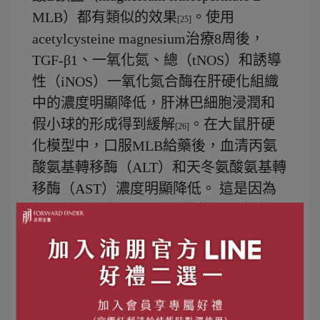
MLB）都有類似的效果
。使用
[25]
acetylcysteine magnesium治療8周後，
TGF-β1、一氧化氮、總（tNOS）和誘導
性（iNOS）一氧化氮合酶在肝硬化組織
中的濃度明顯降低，肝淋巴細胞浸潤和
假小球的形成得到緩解
。在大鼠肝硬
[26]
化模型中，口服MLB給藥後，血清丙氨
酸氨基轉移酶（ALT）和天冬氨酸氨基轉
移酶（AST）濃度明顯降低。 這是因為
MLB強烈抑制了H2O2誘導的ROS生成，
並抑制了HSC中的NF-κB轉錄啟動。 此
外，它抑制了血小板衍生生長因子
（PDGF）誘導的HSC增殖和α-SMA、
TGF-β和第I型膠原蛋白的表達。 這些結
果表明，鎂可能具有治療肝硬化的新方