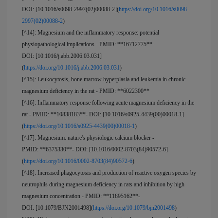
DOI: [10.1016/s0098-2997(02)00088-2](
https://doi.org/10.1016/s0098-
2997(02)00088-2
)
[^14]: Magnesium and the inflammatory response: potential
physiopathological implications - PMID: **16712775**-
DOI: [10.1016/j.abb.2006.03.031]
(
https://doi.org/10.1016/j.abb.2006.03.031
)
[^15]: Leukocytosis, bone marrow hyperplasia and leukemia in chronic
magnesium deficiency in the rat - PMID: **6022300**
[^16]: Inflammatory response following acute magnesium deficiency in the
rat - PMID: **10838183**- DOI: [10.1016/s0925-4439(00)00018-1]
(
https://doi.org/10.1016/s0925-4439(00)00018-1
)
[^17]: Magnesium: nature's physiologic calcium blocker -
PMID: **6375330**- DOI: [10.1016/0002-8703(84)90572-6]
(
https://doi.org/10.1016/0002-8703(84)90572-6
)
[^18]: Increased phagocytosis and production of reactive oxygen species by
neutrophils during magnesium deficiency in rats and inhibition by high
magnesium concentration - PMID: **11895162**-
DOI: [10.1079/BJN2001498](
https://doi.org/10.1079/bjn2001498
)