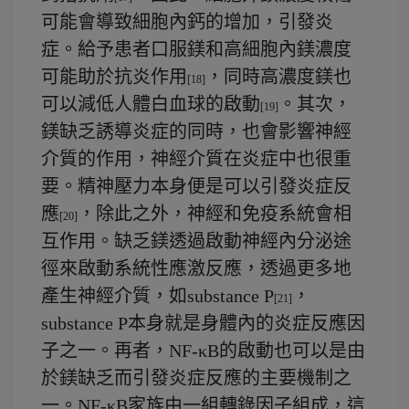
可能會導致細胞內鈣的增加，引發炎
症。給予患者口服鎂和高細胞內鎂濃度
可能助於抗炎作用
，同時高濃度鎂也
[18]
可以減低人體白血球的啟動
。其次，
[19]
鎂缺乏誘導炎症的同時，也會影響神經
介質的作用，神經介質在炎症中也很重
要。精神壓力本身便是可以引發炎症反
應
，除此之外，神經和免疫系統會相
[20]
互作用。缺乏鎂透過啟動神經內分泌途
徑來啟動系統性應激反應，透過更多地
產生神經介質，如substance P
，
[21]
substance P本身就是身體內的炎症反應因
子之一。再者，NF-κB的啟動也可以是由
於鎂缺乏而引發炎症反應的主要機制之
一。NF-κB家族由一組轉錄因子組成，這