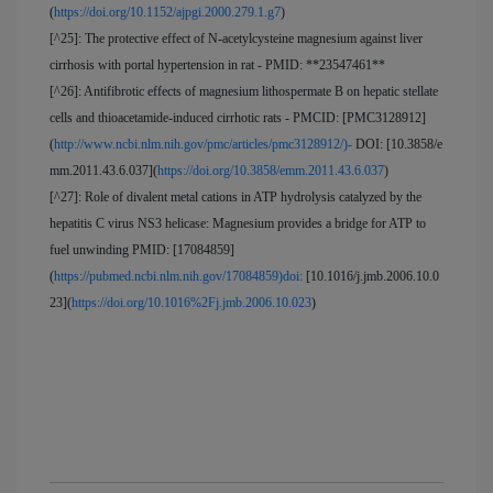
(
https://doi.org/10.1152/ajpgi.2000.279.1.g7
)
[^25]: The protective effect of N-acetylcysteine magnesium against liver
cirrhosis with portal hypertension in rat - PMID: **23547461**
[^26]: Antifibrotic effects of magnesium lithospermate B on hepatic stellate
cells and thioacetamide-induced cirrhotic rats - PMCID: [PMC3128912]
(
http://www.ncbi.nlm.nih.gov/pmc/articles/pmc3128912/)-
DOI: [10.3858/e
mm.2011.43.6.037](
https://doi.org/10.3858/emm.2011.43.6.037
)
[^27]: Role of divalent metal cations in ATP hydrolysis catalyzed by the
hepatitis C virus NS3 helicase: Magnesium provides a bridge for ATP to
fuel unwinding PMID: [17084859]
(
https://pubmed.ncbi.nlm.nih.gov/17084859)doi:
[10.1016/j.jmb.2006.10.0
23](
https://doi.org/10.1016%2Fj.jmb.2006.10.023
)