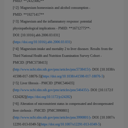
PMID: **24325082**
[^2]: Magnesium homeostasis and alcohol consumption -
PMID: **19271417**
[^3]: Magnesium and the inflammatory response: potential
physiopathological implications - PMID: **16712775**-
DOI: [10.1016/j.abb.2006.03.031]
(
https://doi.org/10.1016/j.abb.2006.03.031
)
[^4]: Magnesium intake and mortality 2 to liver diseases: Results from the
Third National Health and Nutrition Examination Survey Cohort -
PMCID: [PMC5738415]
(
http://www.ncbi.nlm.nih.gov/pmc/articles/pmc5738415/)-
DOI: [10.1038/s
41598-017-18076-5](
https://doi.org/10.1038/s41598-017-18076-5
)
[^5]: Liver fibrosis - PMCID: [PMC546435]
(
http://www.ncbi.nlm.nih.gov/pmc/articles/pmc546435/)-
DOI: [10.1172/J
CI24282](
https://doi.org/10.1172/jci24282
)
[^6]: Alteration of micronutrient status in compensated and decompensated
liver cirrhosis - PMCID: [PMC3990801]
(
http://www.ncbi.nlm.nih.gov/pmc/articles/pmc3990801/)-
DOI: [10.1007/s
12291-013-0349-5](
https://doi.org/10.1007/s12291-013-0349-5
)