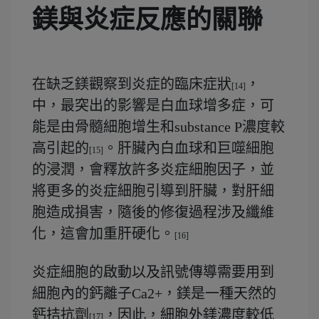
鎂與炎症反應的關聯
在缺乏鎂觀察到炎症的臨床症狀
，
[14]
中，最突出的影響是白血球增多症，可
能是由骨髓細胞增生和substance P濃度較
高引起的
。肝臟內白血球和巨噬細胞
[15]
的浸潤，會釋放許多炎症細胞因子，並
將更多的炎症細胞引導到肝臟，對肝細
胞造成損害，隨後的修復過程涉及纖維
化，這會加重肝硬化。
[16]
炎症細胞的啟動以及訊號傳導需要用到
細胞內的鈣離子Ca2+，鎂是一種天然的
鈣拮抗劑
，因此，細胞外鎂濃度較低
[17]