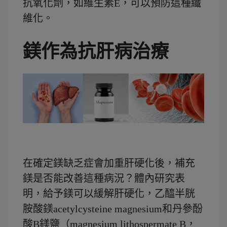
抗氧化劑，如維生素E，可以預防這種纖
維化。
鎂作為抗肝病治療
在確定鎂缺乏症會加重肝硬化後，補充
鎂是否能改善這種病況？體內研究表
明，給予鎂可以緩解肝硬化，乙醯半胱
胺酸鎂acetylcysteine magnesium和丹參酚
酸B鎂鹽（magnesium lithospermate B，