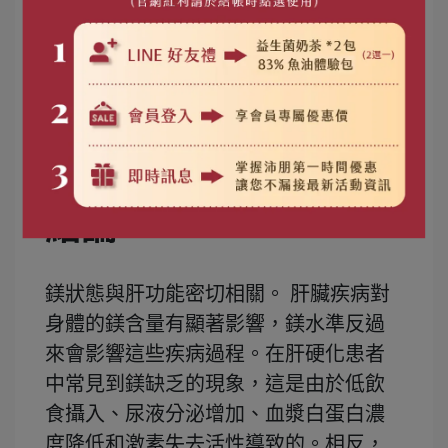
法。
對於C型肝炎的研究中顯示，鎂補充劑可
以透過結合C型肝炎病毒NS3 helicase來
防止C型肝炎病毒的複製。
[27]
結論
鎂狀態與肝功能密切相關。 肝臟疾病對
身體的鎂含量有顯著影響，鎂水準反過
來會影響這些疾病過程。在肝硬化患者
中常見到鎂缺乏的現象，這是由於低飲
食攝入、尿液分泌增加、血漿白蛋白濃
度降低和激素失去活性導致的。相反，