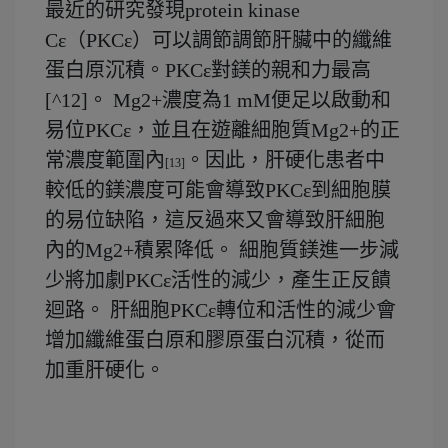
最近的研究發現protein kinase
Cε（PKCε）可以調節調節肝臟中的纖維
蛋白原沉積。PKCε對鎂的親和力最高
[^12]。 Mg2+濃度為1 mM便足以啟動和
易位PKCε，並且在遊離細胞質Mg2+的正
常濃度範圍內
。因此，肝硬化患者中
[13]
較低的鎂濃度可能會導致PKCε到細胞膜
的易位缺陷，這反過來又會導致肝細胞
內的Mg2+積累降低。 細胞質鎂進一步減
少將加劇PKCε活性的減少，產生正反饋
迴路。 肝細胞PKCε轉位和活性的減少會
增加纖維蛋白原和膠原蛋白沉積，從而
加重肝硬化。