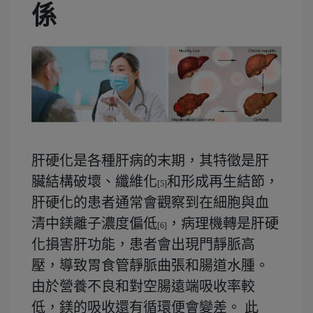
係
肝硬化是各種肝病的末期，其特徵是肝
臟結構破壞、纖維化
和形成再生結節，
[5]
肝硬化的患者通常會觀察到在細胞與血
清中鎂離子濃度偏低
，病理機轉是肝硬
[6]
化損害肝功能，患者會出現門靜脈高
壓，導致胃食管靜脈曲張和腸道水腫。
由於營養不良和對空腸遠端吸收率較
低，鎂的吸收還有循環便會變差。 此