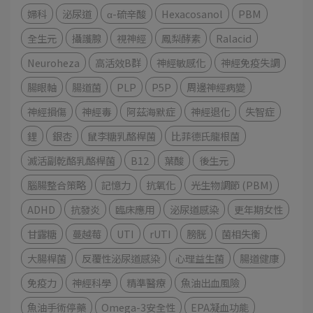
婦科
泌尿道
α-硫辛酸
Hexacosanol
PBM
全生元
攝護腺
視神經
鳳梨酵素
Ralacid
Neuroheza
高活效B群
神經敏感化
神經免疫失調
腸眼軸
腸道菌
PLP
P5P
周邊神經病變
神經損傷
神經毒
阿茲海默症
神經退化
失智症
鋰
銀杏
鼠李糖乳酪桿菌
比菲德氏龍根菌
滅活副乾酪乳酪桿菌
B12
葉酸
後生元
腦腸整合策略
記憶力
抗氧化
光生物調節 (PBM)
ADHD
抗發炎
臨床應用
泌尿道感染
更年期女性
甘露糖
蔓越莓
UTI
rUTI
膀胱
菌相失衡
大腸桿菌
反覆性泌尿道感染
心理益生菌
腸道健康
免疫力
神經科學
精準醫療
魚油出血風險
魚油手術停藥
Omega-3安全性
EPA凝血功能