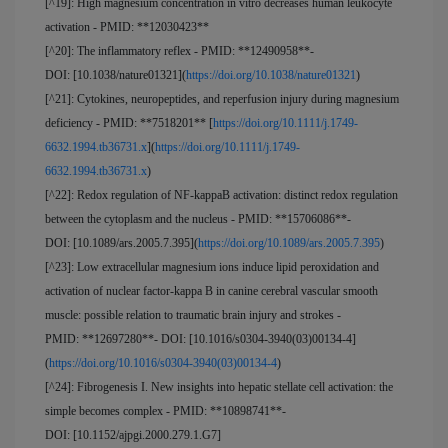
[^19]: High magnesium concentration in vitro decreases human leukocyte
activation - PMID: **12030423**
[^20]: The inflammatory reflex - PMID: **12490958**-
DOI: [10.1038/nature01321](
https://doi.org/10.1038/nature01321
)
[^21]: Cytokines, neuropeptides, and reperfusion injury during magnesium
deficiency - PMID: **7518201** [
https://doi.org/10.1111/j.1749-
6632.1994.tb36731.x
](
https://doi.org/10.1111/j.1749-
6632.1994.tb36731.x
)
[^22]: Redox regulation of NF-kappaB activation: distinct redox regulation
between the cytoplasm and the nucleus - PMID: **15706086**-
DOI: [10.1089/ars.2005.7.395](
https://doi.org/10.1089/ars.2005.7.395
)
[^23]: Low extracellular magnesium ions induce lipid peroxidation and
activation of nuclear factor-kappa B in canine cerebral vascular smooth
muscle: possible relation to traumatic brain injury and strokes -
PMID: **12697280**- DOI: [10.1016/s0304-3940(03)00134-4]
(
https://doi.org/10.1016/s0304-3940(03)00134-4
)
[^24]: Fibrogenesis I. New insights into hepatic stellate cell activation: the
simple becomes complex - PMID: **10898741**-
DOI: [10.1152/ajpgi.2000.279.1.G7]