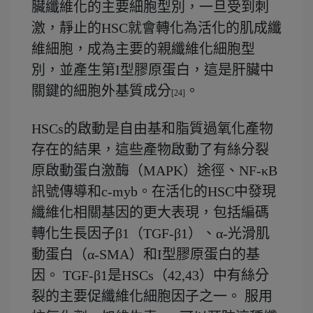
臟纖維化的主要細胞型別，一旦受到刺
激，靜止的HSC就會轉化為活化的肌成纖
維細胞，成為主要的親纖維化細胞型
別，並產生第I型膠原蛋白，這是肝臟中
關鍵的細胞外基質成分
。
[24]
HSCs的啟動是自由基和脂質過氧化產物
存在的結果，這些產物啟動了有絲分裂
原啟動蛋白激酶（MAPK）途徑、NF-κB
訊號傳導和c-myb。在活化的HSC中發現
纖維化相關基因的更大表現，包括編碼
轉化生長因子β1（TGF-β1）、α-光滑肌
動蛋白（α-SMA）和I型膠原蛋白的基
因。 TGF-β1是HSCs（42,43）中有絲分
裂的主要促纖維化細胞因子之一。 服用